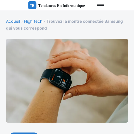
Accueil
›
High tech
›
Trouvez la montre connectée Samsung
qui vous correspond