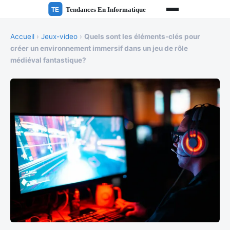
Accueil
›
Jeux-video
›
Quels sont les éléments-clés pour
créer un environnement immersif dans un jeu de rôle
médiéval fantastique?