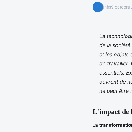
I
Inès
9 octobre
La technologi
de la société.
et les objet
de travailler
essentiels. E
ouvrent de no
ne peut être 
L'impact de 
La
transformati