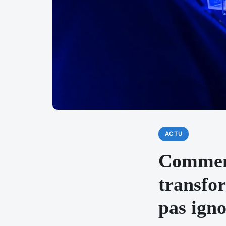
ACTU
Comment
transfor
pas ign