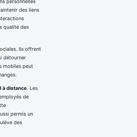
ns personnelles
intenir des liens
nteractions
a qualité des
ciales. Ils offrent
i détourner
ls mobiles peut
changes.
l à distance
. Les
 employés de
tte
ussi permis un
oulève des