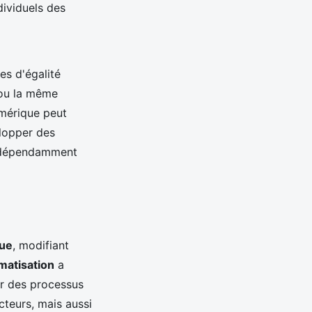
dividuels des
s d'égalité
 ou la même
umérique peut
elopper des
 indépendamment
ue
, modifiant
matisation
a
ar des processus
cteurs, mais aussi