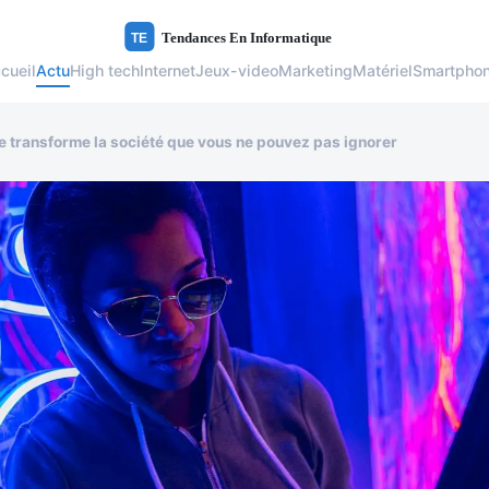
cueil
Actu
High tech
Internet
Jeux-video
Marketing
Matériel
Smartpho
 transforme la société que vous ne pouvez pas ignorer