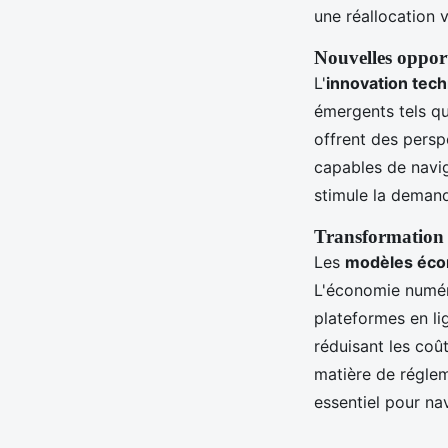
une réallocation 
Nouvelles oppor
L'
innovation tec
émergents tels que
offrent des persp
capables de navi
stimule la deman
Transformation
Les
modèles écon
L'économie numéri
plateformes en li
réduisant les coû
matière de régle
essentiel pour n