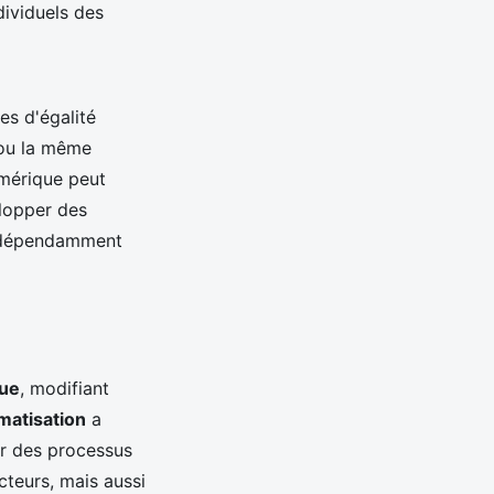
dividuels des
s d'égalité
 ou la même
umérique peut
elopper des
 indépendamment
ue
, modifiant
matisation
a
ar des processus
cteurs, mais aussi