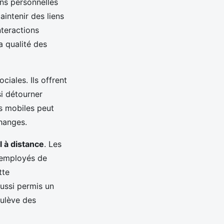
ns personnelles
intenir des liens
nteractions
a qualité des
ciales. Ils offrent
i détourner
ls mobiles peut
changes.
l à distance
. Les
 employés de
tte
ussi permis un
oulève des