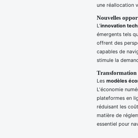
une réallocation 
Nouvelles oppor
L'
innovation tec
émergents tels que
offrent des persp
capables de navi
stimule la deman
Transformation
Les
modèles écon
L'économie numéri
plateformes en li
réduisant les coû
matière de régle
essentiel pour n