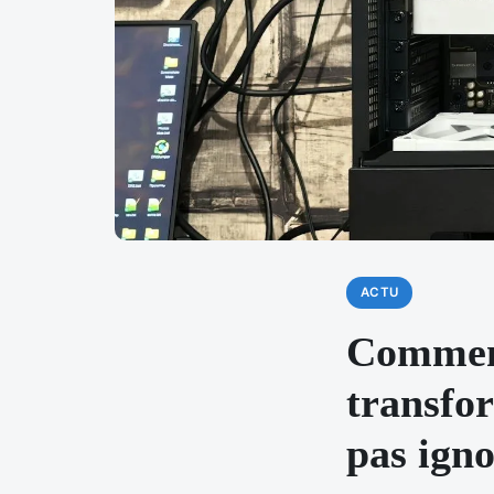
ACTU
Comment
transfor
pas ign