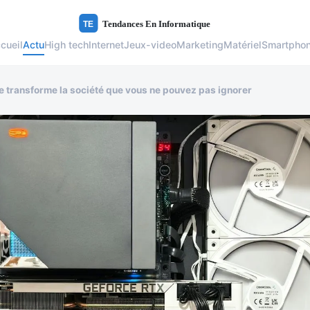
cueil
Actu
High tech
Internet
Jeux-video
Marketing
Matériel
Smartpho
 transforme la société que vous ne pouvez pas ignorer