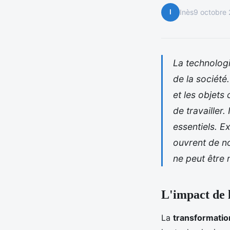
I
Inès
9 octobre
La technologi
de la société.
et les objet
de travailler
essentiels. E
ouvrent de no
ne peut être 
L'impact de 
La
transformati